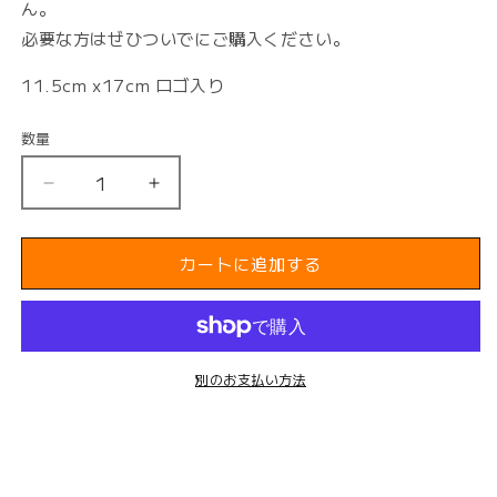
ん。
必要な方はぜひついでにご購入ください。
11.5cm x17cm ロゴ入り
数量
ヨ
ヨ
ガ
ガ
手
手
カートに追加する
帳
帳
赤
赤
い
い
下
下
敷
敷
別のお支払い方法
き
き
の
の
数
数
量
量