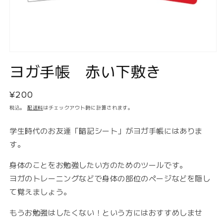
モ
ヨガ手帳 赤い下敷き
ー
ダ
ル
で
通
¥200
メ
常
税込。
配送料
はチェックアウト時に計算されます。
デ
価
ィ
ア
格
学生時代のお友達「暗記シート」がヨガ手帳にはありま
(1)
す。
を
開
く
身体のことをお勉強したい方のためのツールです。
ヨガのトレーニングなどで身体の部位のページなどを隠し
て覚えましょう。
もうお勉強はしたくない！という方にはおすすめしませ