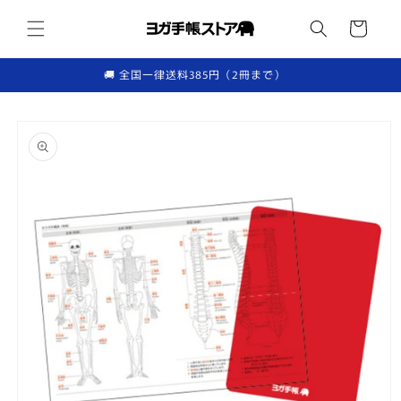
コンテ
カ
ンツに
ー
進む
ト
🚚 全国一律送料385円（2冊まで）
商品情
報にス
キップ